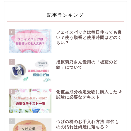
記事ランキング
1
フェイスパックは毎日使っても良
い？使う順番と使用時間はどのく
らい？
2
指原莉乃さん愛用の「板藍のど
飴」について
3
化粧品成分検定受験に購入した &
試験に必要なテキスト
4
つげの櫛のお手入れ方法 年代も
のの汚れは綺麗に落ちる？