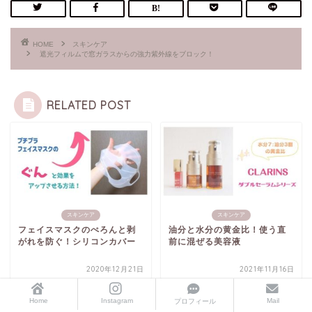
HOME
スキンケア
遮光フィルムで窓ガラスからの強力紫外線をブロック！
RELATED POST
スキンケア
スキンケア
フェイスマスクのぺろんと剥
油分と水分の黄金比！使う直
がれを防ぐ！シリコンカバー
前に混ぜる美容液
2020年12月21日
2021年11月16日
Home
Instagram
Mail
プロフィール