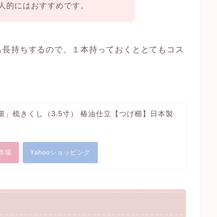
人的にはおすすめです。
も長持ちするので、１本持っておくととてもコス
櫛」梳きくし（3.5寸） 椿油仕立【つげ櫛】日本製
市場
Yahooショッピング