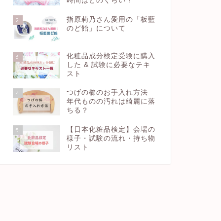
時間はどのくらい？
指原莉乃さん愛用の「板藍
2
のど飴」について
化粧品成分検定受験に購入
3
した & 試験に必要なテキ
スト
つげの櫛のお手入れ方法
4
年代ものの汚れは綺麗に落
ちる？
【日本化粧品検定】会場の
5
様子・試験の流れ・持ち物
リスト