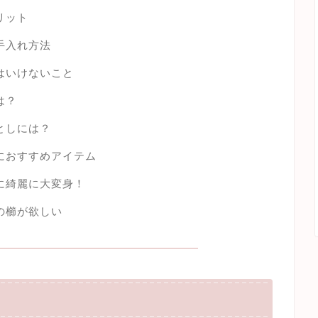
リット
手入れ方法
はいけないこと
は？
としには？
におすすめアイテム
に綺麗に大変身！
の櫛が欲しい