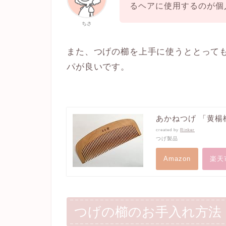
るヘアに使用するのが個
ちさ
また、つげの櫛を上手に使うととって
パが良いです。
あかねつげ 「黄楊
created by
Rinker
つげ製品
Amazon
楽天
つげの櫛のお手入れ方法