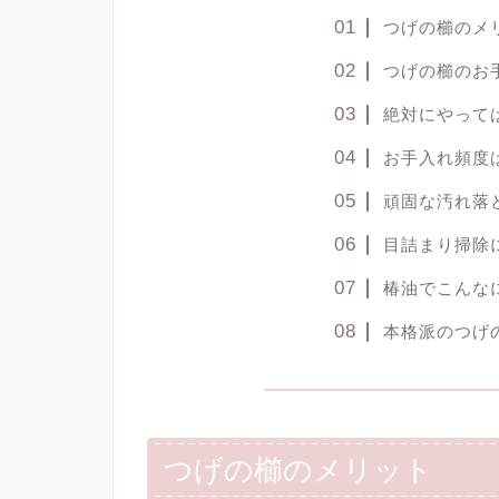
つげの櫛のメ
つげの櫛のお
絶対にやって
お手入れ頻度
頑固な汚れ落
目詰まり掃除
椿油でこんな
本格派のつげ
つげの櫛のメリット