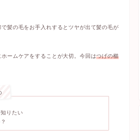
櫛で髪の毛をお手入れするとツヤが出て髪の毛が
。
にホームケアをすることが大切。今回は
つげの櫛
め
が知りたい
の？