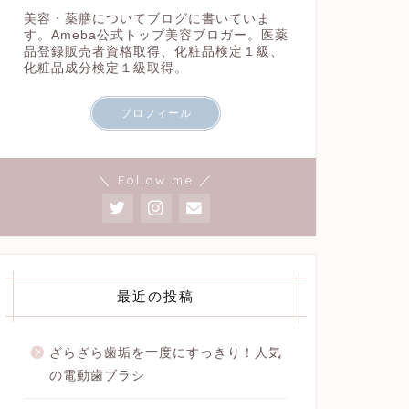
美容・薬膳についてブログに書いていま
す。Ameba公式トップ美容ブロガー。医薬
品登録販売者資格取得、化粧品検定１級、
化粧品成分検定１級取得。
プロフィール
＼ Follow me ／
最近の投稿
ざらざら歯垢を一度にすっきり！人気
の電動歯ブラシ