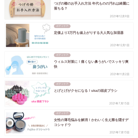
つげの櫛のお手入れ方法 年代ものの汚れは綺麗に
落ちる？
2021年12月9日
ボディケア
定価より3万円も値上がりする大人気な加湿器
2021年12月1日
ボディケア
ウィルス対策に！痛くない鼻うがいでスッキリ爽
快
2021年11月2日
ボディケア
とげとげがクセになる！ukaの頭皮ブラシ
2021年7月15日
ボディケア
女性の薄毛悩みを解消！かわいく生え際を隠すデ
コシャドウ
2021年7月13日