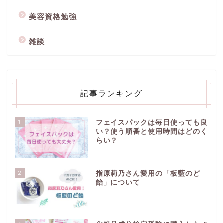
美容資格勉強
雑談
記事ランキング
1
フェイスパックは毎日使っても良
い？使う順番と使用時間はどのく
らい？
2
指原莉乃さん愛用の「板藍のど
飴」について