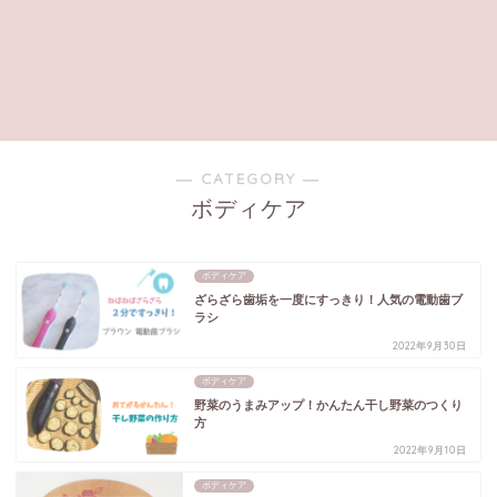
― CATEGORY ―
ボディケア
ボディケア
ざらざら歯垢を一度にすっきり！人気の電動歯ブ
ラシ
2022年9月30日
ボディケア
野菜のうまみアップ！かんたん干し野菜のつくり
方
2022年9月10日
ボディケア