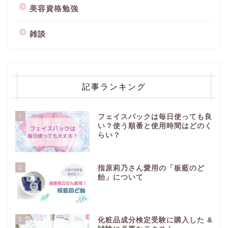
美容資格勉強
雑談
記事ランキング
1
フェイスパックは毎日使っても良
い？使う順番と使用時間はどのく
らい？
2
指原莉乃さん愛用の「板藍のど
飴」について
3
化粧品成分検定受験に購入した &