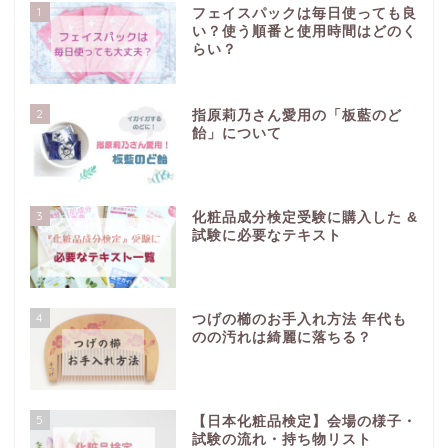
1
フェイスパックは毎日使っても良
い？使う順番と使用時間はどのく
らい？
2
指原莉乃さん愛用の「板藍のど
飴」について
3
化粧品成分検定受験に購入した &
試験に必要なテキスト
4
つげの櫛のお手入れ方法 年代も
のの汚れは綺麗に落ちる？
5
【日本化粧品検定】会場の様子・
試験の流れ・持ち物リスト