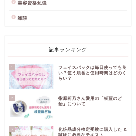
美容資格勉強
雑談
記事ランキング
1
フェイスパックは毎日使っても良
い？使う順番と使用時間はどのく
らい？
2
指原莉乃さん愛用の「板藍のど
飴」について
3
化粧品成分検定受験に購入した &
試験に必要なテキスト