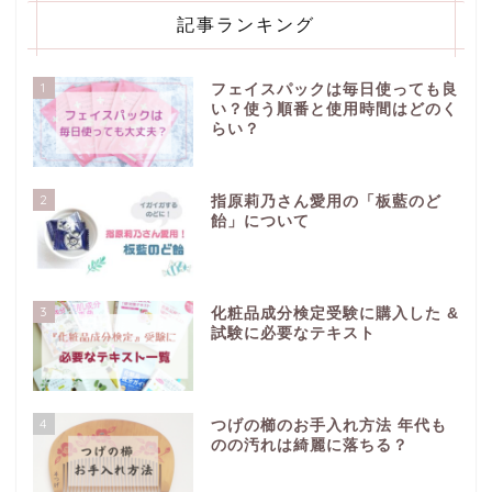
記事ランキング
1
フェイスパックは毎日使っても良
い？使う順番と使用時間はどのく
らい？
2
指原莉乃さん愛用の「板藍のど
飴」について
3
化粧品成分検定受験に購入した &
試験に必要なテキスト
4
つげの櫛のお手入れ方法 年代も
のの汚れは綺麗に落ちる？