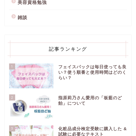
美容資格勉強
雑談
記事ランキング
1
フェイスパックは毎日使っても良
い？使う順番と使用時間はどのく
らい？
2
指原莉乃さん愛用の「板藍のど
飴」について
3
化粧品成分検定受験に購入した &
試験に必要なテキスト