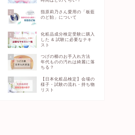
時間はどのくらい？
指原莉乃さん愛用の「板藍
2
のど飴」について
化粧品成分検定受験に購入
3
した & 試験に必要なテキ
スト
つげの櫛のお手入れ方法
4
年代ものの汚れは綺麗に落
ちる？
【日本化粧品検定】会場の
5
様子・試験の流れ・持ち物
リスト