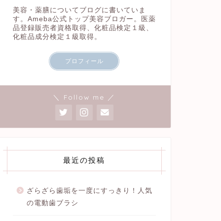
美容・薬膳についてブログに書いていま
す。Ameba公式トップ美容ブロガー。医薬
品登録販売者資格取得、化粧品検定１級、
化粧品成分検定１級取得。
プロフィール
＼ Follow me ／
最近の投稿
ざらざら歯垢を一度にすっきり！人気
の電動歯ブラシ