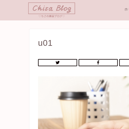
ホ
u01