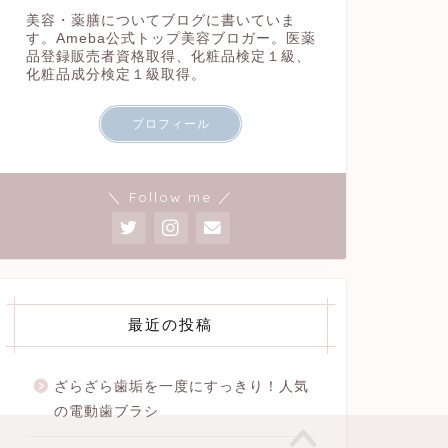
美容・薬膳についてブログに書いていま
す。Ameba公式トップ美容ブロガー。医薬
品登録販売者資格取得、化粧品検定１級、
化粧品成分検定１級取得。
プロフィール
＼ Follow me ／
最近の投稿
ざらざら歯垢を一度にすっきり！人気
の電動歯ブラシ