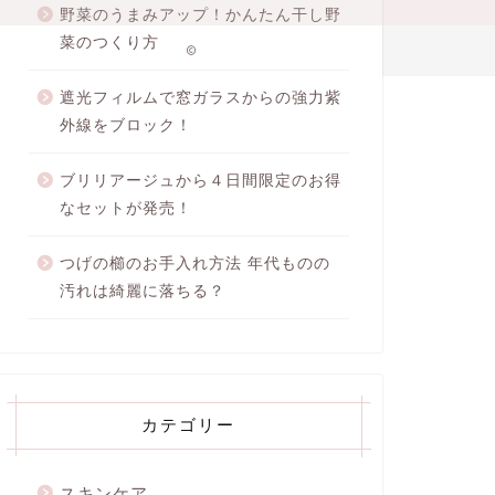
野菜のうまみアップ！かんたん干し野
菜のつくり方
2020–2026 ちさの美容ブログ
遮光フィルムで窓ガラスからの強力紫
外線をブロック！
ブリリアージュから４日間限定のお得
なセットが発売！
つげの櫛のお手入れ方法 年代ものの
汚れは綺麗に落ちる？
カテゴリー
スキンケア