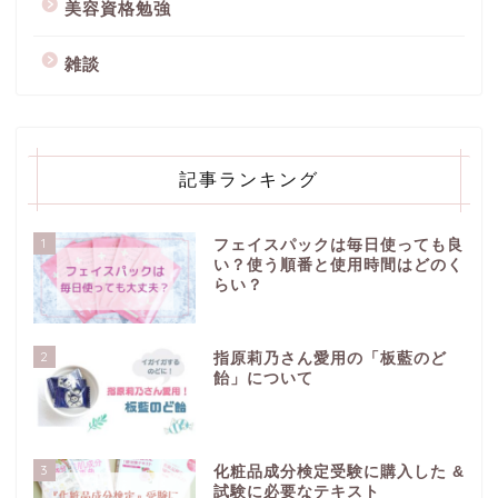
美容資格勉強
雑談
記事ランキング
1
フェイスパックは毎日使っても良
い？使う順番と使用時間はどのく
らい？
2
指原莉乃さん愛用の「板藍のど
飴」について
3
化粧品成分検定受験に購入した &
試験に必要なテキスト