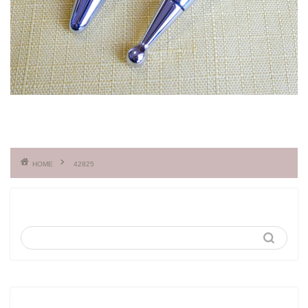
HOME
42825