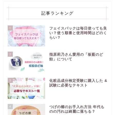
記事ランキング
1
フェイスパックは毎日使っても良
い？使う順番と使用時間はどのく
らい？
2
指原莉乃さん愛用の「板藍のど
飴」について
3
化粧品成分検定受験に購入した &
試験に必要なテキスト
4
つげの櫛のお手入れ方法 年代も
のの汚れは綺麗に落ちる？