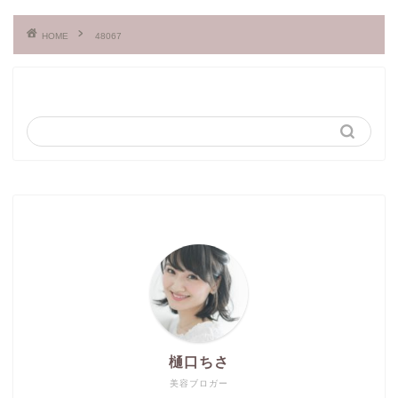
HOME
48067
樋口ちさ
美容ブロガー