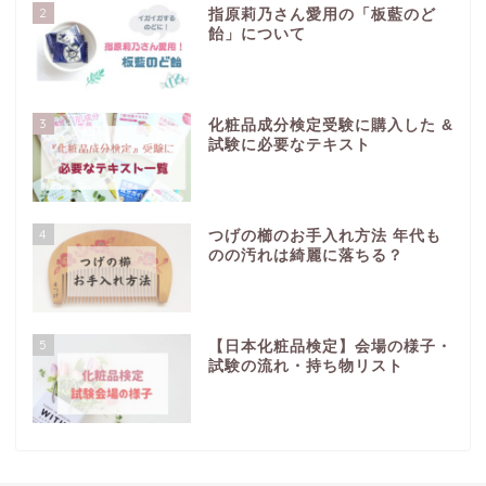
2
指原莉乃さん愛用の「板藍のど
飴」について
3
化粧品成分検定受験に購入した &
試験に必要なテキスト
4
つげの櫛のお手入れ方法 年代も
のの汚れは綺麗に落ちる？
5
【日本化粧品検定】会場の様子・
試験の流れ・持ち物リスト