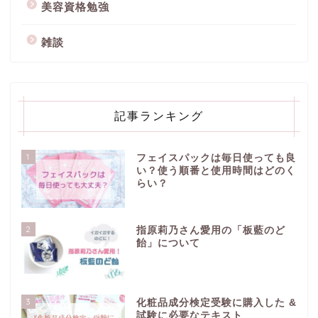
美容資格勉強
雑談
記事ランキング
1
フェイスパックは毎日使っても良
い？使う順番と使用時間はどのく
らい？
2
指原莉乃さん愛用の「板藍のど
飴」について
3
化粧品成分検定受験に購入した &
試験に必要なテキスト