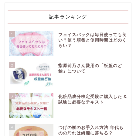
記事ランキング
1
フェイスパックは毎日使っても良
い？使う順番と使用時間はどのく
らい？
2
指原莉乃さん愛用の「板藍のど
飴」について
3
化粧品成分検定受験に購入した &
試験に必要なテキスト
4
つげの櫛のお手入れ方法 年代も
のの汚れは綺麗に落ちる？