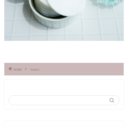
HOME
fukitori