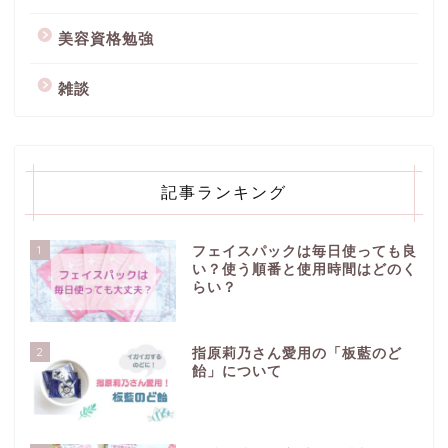
美容資格勉強
雑談
記事ランキング
1
フェイスパックは毎日使っても良
い？使う順番と使用時間はどのく
らい？
2
指原莉乃さん愛用の「板藍のど
飴」について