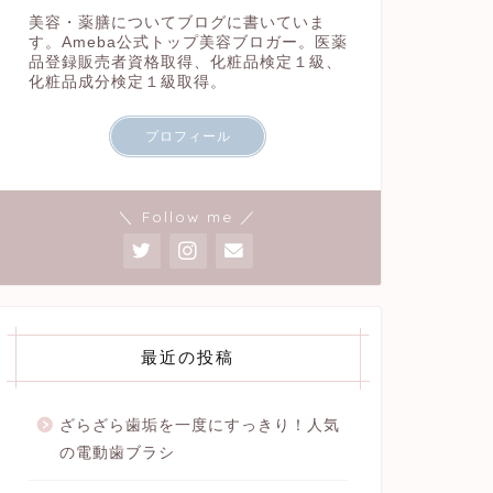
美容・薬膳についてブログに書いていま
す。Ameba公式トップ美容ブロガー。医薬
品登録販売者資格取得、化粧品検定１級、
化粧品成分検定１級取得。
プロフィール
＼ Follow me ／
最近の投稿
ざらざら歯垢を一度にすっきり！人気
の電動歯ブラシ