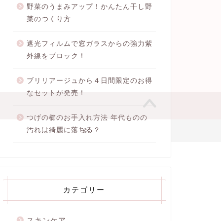
野菜のうまみアップ！かんたん干し野
菜のつくり方
遮光フィルムで窓ガラスからの強力紫
外線をブロック！
ブリリアージュから４日間限定のお得
なセットが発売！
つげの櫛のお手入れ方法 年代ものの
汚れは綺麗に落ちる？
2020–2026 ちさの美容ブログ
カテゴリー
スキンケア