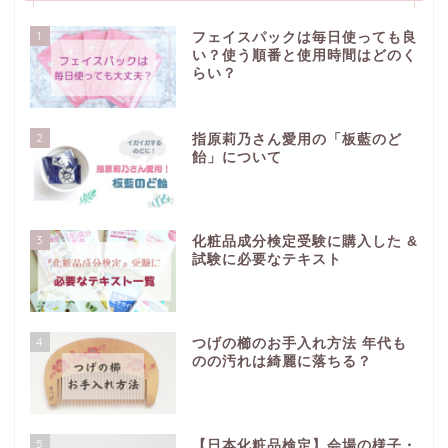
1
フェイスパックは毎日使っても良
い？使う順番と使用時間はどのく
らい？
2
指原莉乃さん愛用の「板藍のど
飴」について
3
化粧品成分検定受験に購入した &
試験に必要なテキスト
4
つげの櫛のお手入れ方法 年代も
のの汚れは綺麗に落ちる？
5
【日本化粧品検定】会場の様子・