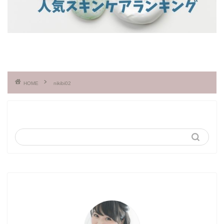
HOME
nikibi02