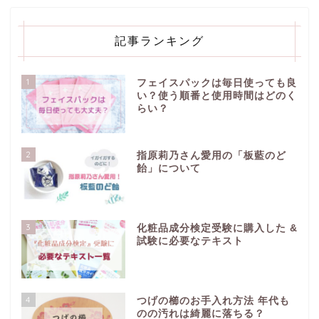
記事ランキング
1
フェイスパックは毎日使っても良
い？使う順番と使用時間はどのく
らい？
2
指原莉乃さん愛用の「板藍のど
飴」について
3
化粧品成分検定受験に購入した &
試験に必要なテキスト
4
つげの櫛のお手入れ方法 年代も
のの汚れは綺麗に落ちる？