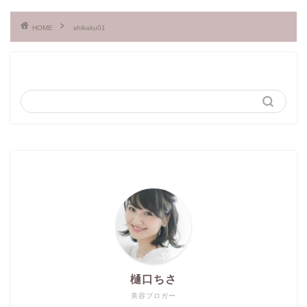
HOME
shikaku01
樋口ちさ
美容ブロガー