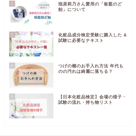
2
指原莉乃さん愛用の「板藍のど
飴」について
3
化粧品成分検定受験に購入した &
試験に必要なテキスト
4
つげの櫛のお手入れ方法 年代も
のの汚れは綺麗に落ちる？
5
【日本化粧品検定】会場の様子・
試験の流れ・持ち物リスト