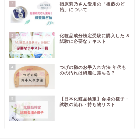
2
指原莉乃さん愛用の「板藍のど
飴」について
3
化粧品成分検定受験に購入した &
試験に必要なテキスト
4
つげの櫛のお手入れ方法 年代も
のの汚れは綺麗に落ちる？
5
【日本化粧品検定】会場の様子・
試験の流れ・持ち物リスト