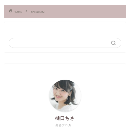
HOME
shikaku02
樋口ちさ
美容ブロガー