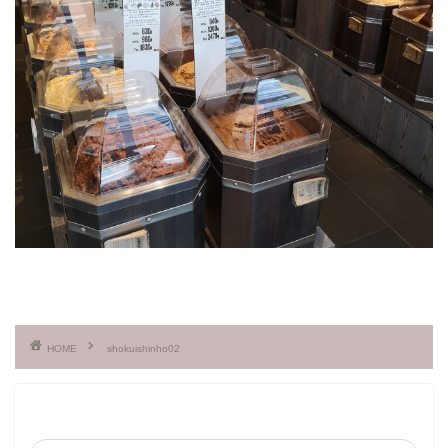
HOME
shokuishinho02