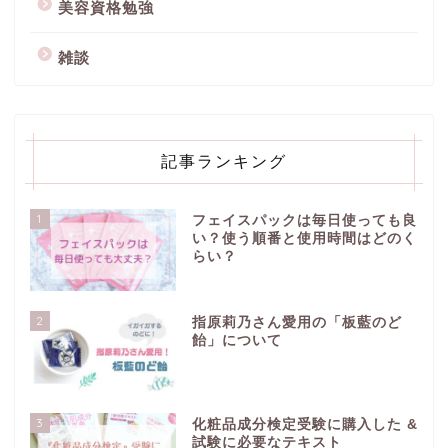
美容資格勉強
雑談
記事ランキング
1
フェイスパックは毎日使っても良
い？使う順番と使用時間はどのく
らい？
2
指原莉乃さん愛用の「板藍のど
飴」について
3
化粧品成分検定受験に購入した &
試験に必要なテキスト