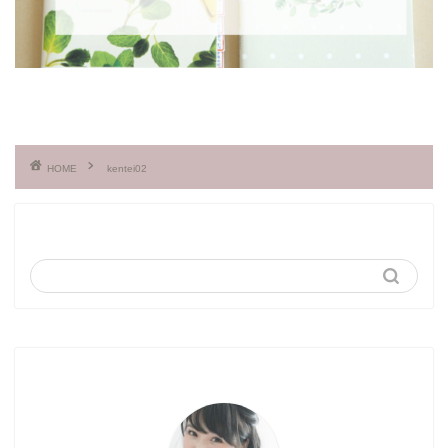
HOME
kentei02