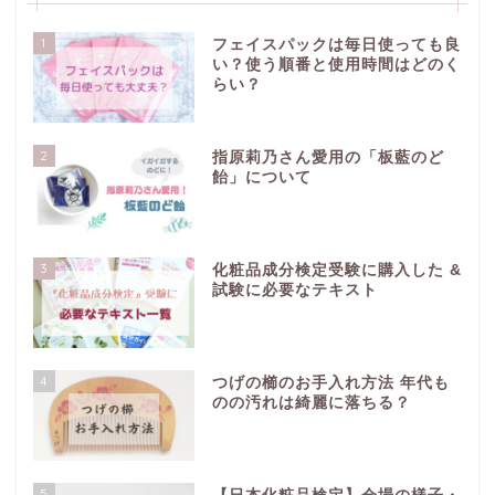
1
フェイスパックは毎日使っても良
い？使う順番と使用時間はどのく
らい？
2
指原莉乃さん愛用の「板藍のど
飴」について
3
化粧品成分検定受験に購入した &
試験に必要なテキスト
4
つげの櫛のお手入れ方法 年代も
のの汚れは綺麗に落ちる？
5