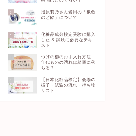
時間はどのくらい？
指原莉乃さん愛用の「板藍
2
のど飴」について
化粧品成分検定受験に購入
3
した & 試験に必要なテキ
スト
つげの櫛のお手入れ方法
4
年代ものの汚れは綺麗に落
ちる？
【日本化粧品検定】会場の
5
様子・試験の流れ・持ち物
リスト