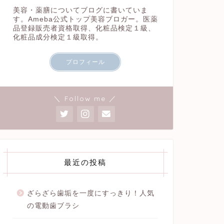
美容・薬膳についてブログに書いていま
す。Ameba公式トップ美容ブロガー。医薬
品登録販売者資格取得、化粧品検定１級、
化粧品成分検定１級取得。
プロフィール
＼ Follow me ／
最近の投稿
ざらざら歯垢を一度にすっきり！人気
の電動歯ブラシ