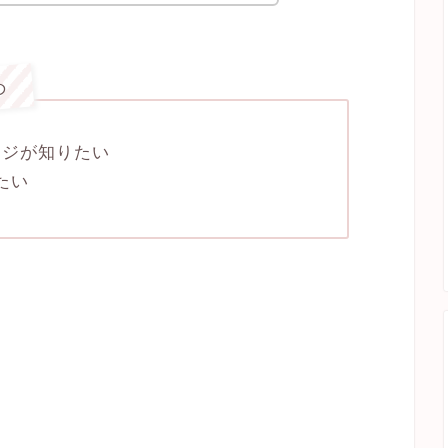
め
ージが知りたい
たい