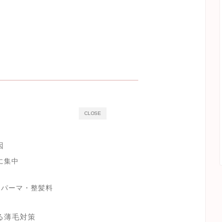
CLOSE
因
に集中
・パーマ・整髪料
る薄毛対策