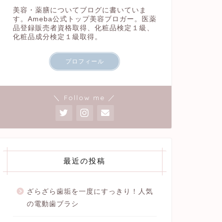
美容・薬膳についてブログに書いていま
す。Ameba公式トップ美容ブロガー。医薬
品登録販売者資格取得、化粧品検定１級、
化粧品成分検定１級取得。
プロフィール
＼ Follow me ／
最近の投稿
ざらざら歯垢を一度にすっきり！人気
の電動歯ブラシ