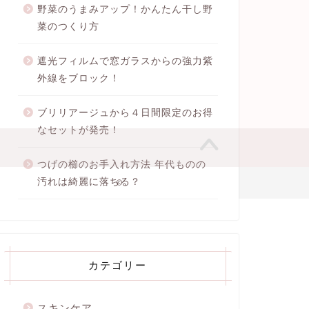
野菜のうまみアップ！かんたん干し野
菜のつくり方
遮光フィルムで窓ガラスからの強力紫
外線をブロック！
ブリリアージュから４日間限定のお得
なセットが発売！
つげの櫛のお手入れ方法 年代ものの
汚れは綺麗に落ちる？
2020–2026 ちさの美容ブログ
カテゴリー
スキンケア