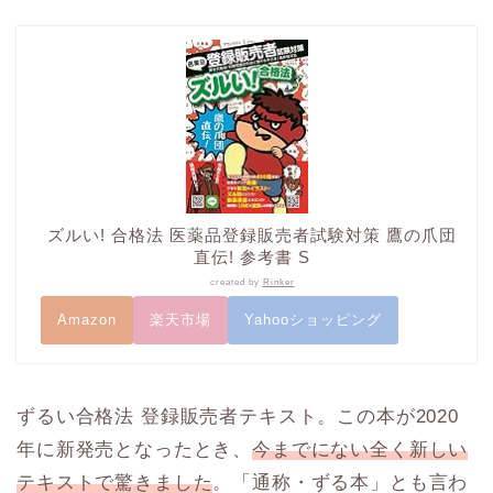
ズルい! 合格法 医薬品登録販売者試験対策 鷹の爪団
直伝! 参考書 S
created by
Rinker
Amazon
楽天市場
Yahooショッピング
ずるい合格法 登録販売者テキスト。この本が2020
年に新発売となったとき、
今までにない全く新しい
テキストで驚きました
。「通称・ずる本」とも言わ