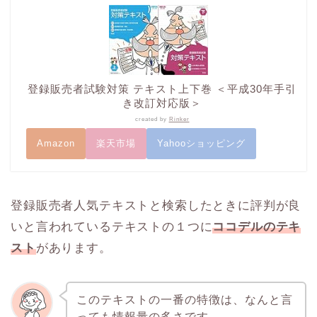
登録販売者試験対策 テキスト上下巻 ＜平成30年手引
き改訂対応版＞
created by
Rinker
Amazon
楽天市場
Yahooショッピング
登録販売者人気テキストと検索したときに評判が良
いと言われているテキストの１つに
ココデルのテキ
スト
があります。
このテキストの一番の特徴は、なんと言
っても情報量の多さです。