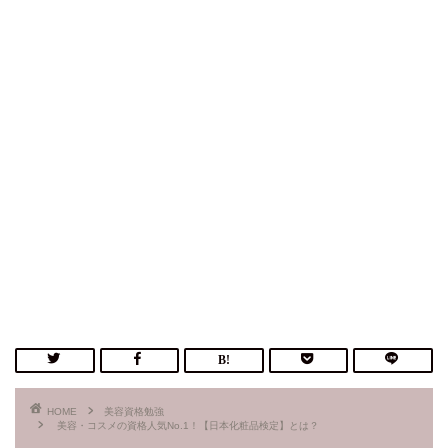
HOME
美容資格勉強
美容・コスメの資格人気No.1！【日本化粧品検定】とは？